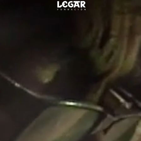
Nombre
de
la
empresa
o
título
principal
de
la
web